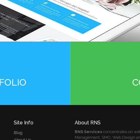
FOLIO
C
Site Info
About RNS
RNS Services
concentrates on we
Blog
Management, SMO, Web Design and 
About Us