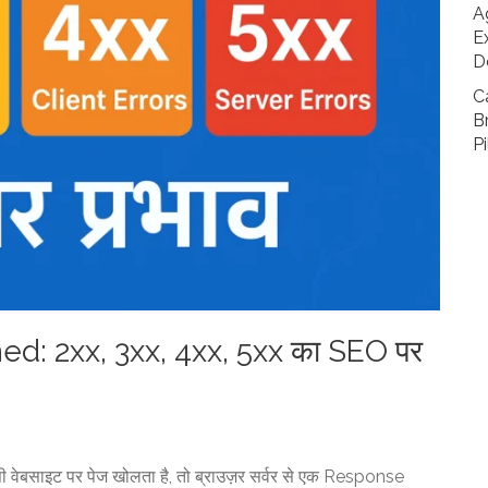
A
E
D
C
B
Pi
d: 2xx, 3xx, 4xx, 5xx का SEO पर
 वेबसाइट पर पेज खोलता है, तो ब्राउज़र सर्वर से एक Response