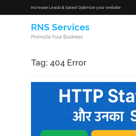
Increase Leads & Sales! Optimize your website
Skip
RNS Services
to
Promote Your Business
content
Tag:
404 Error