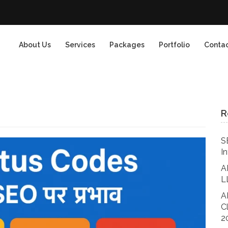
About Us
Services
Packages
Portfolio
Contac
R
S
I
A
L
A
C
2