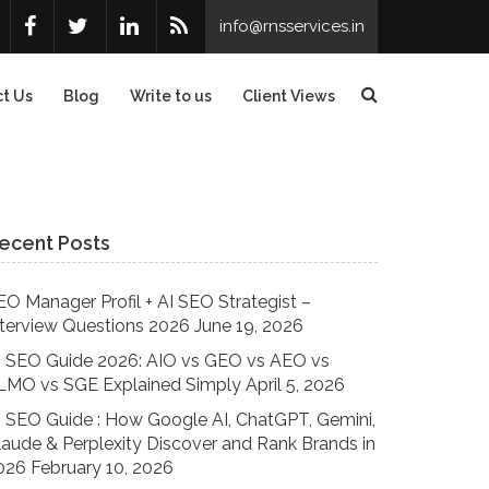
info@rnsservices.in
t Us
Blog
Write to us
Client Views
ecent Posts
EO Manager Profil + AI SEO Strategist –
nterview Questions 2026
June 19, 2026
I SEO Guide 2026: AIO vs GEO vs AEO vs
LMO vs SGE Explained Simply
April 5, 2026
I SEO Guide : How Google AI, ChatGPT, Gemini,
laude & Perplexity Discover and Rank Brands in
026
February 10, 2026