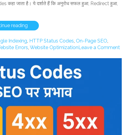
कहा जाता है। ये दर्शाते हैं कि अनुरोध सफल हुआ, Redirect हुआ,
“HTTP
inue reading
Status
Codes
gle Indexing
,
HTTP Status Codes
,
On-Page SEO
,
Explained:
on
ebsite Errors
,
Website Optimization
Leave a Comment
2xx,
HTTP
3xx,
Status
4xx,
Codes
5xx
Explai
का
2xx,
SEO
3xx,
पर
4xx,
असर”
5xx
का
SEO
पर
असर