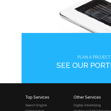
PLAN A PROJECT
SEE OUR PORT
Top Services
Other Services
Search Engine
Digital Advertising
Optimization
Hosting and Maintenance