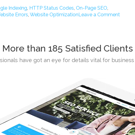
Codes
gle Indexing
,
HTTP Status Codes
,
On-Page SEO
,
क्या
on
ebsite Errors
,
Website Optimization
Leave a Comment
हैं?
HTTP
और
Status
उनका
Codes
SEO
क्या
पर
More than 185 Satisfied Clients
हैं?
क्या
और
प्रभाव
ionals have got an eye for details vital for business
उनका
पड़ता
SEO
है?”
पर
क्या
प्रभाव
पड़ता
है?