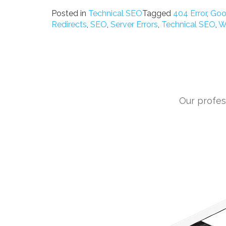
Posted in
Technical SEO
Tagged
404 Error
,
Goo
Redirects
,
SEO
,
Server Errors
,
Technical SEO
,
W
Our profess