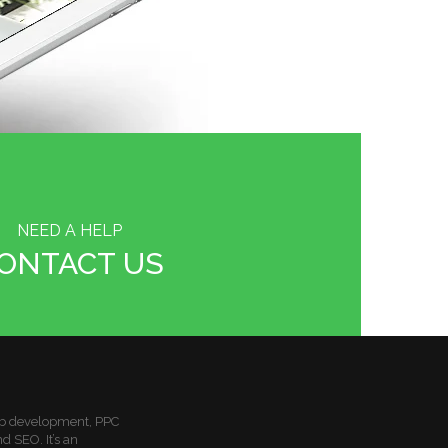
NEED A HELP
ONTACT US
b development, PPC
SEO. It’s an