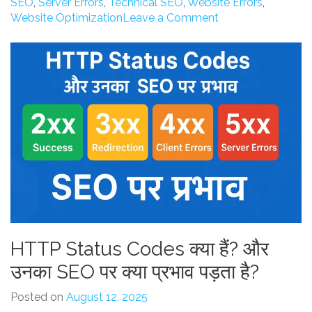
SEO
,
Server Errors
,
Technical SEO
,
Website Errors
,
3xx,
on
Website Optimization
Leave a Comment
4xx,
HTTP
5xx
Status
का
Codes
SEO
Explained:
पर
2xx,
असर”
3xx,
4xx,
5xx
का
SEO
पर
असर
HTTP Status Codes क्या हैं? और
उनका SEO पर क्या प्रभाव पड़ता है?
Posted on
August 12, 2025