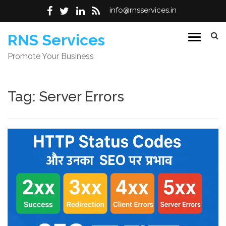
info@rnsservices.in
Skip
RNS Services
to
Promote Your Business
content
Tag:
Server Errors